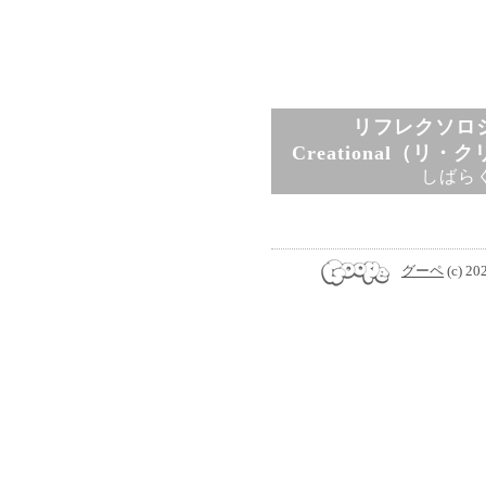
リフレクソロジ
Creational（リ
しばら
グーペ
(c) 20